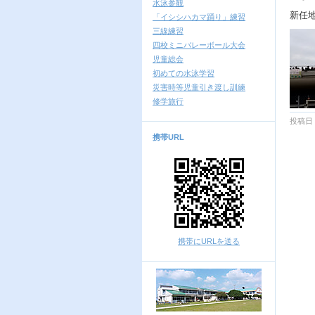
水泳参観
新任
「イシシハカマ踊り」練習
三線練習
四校ミニバレーボール大会
児童総会
初めての水泳学習
災害時等児童引き渡し訓練
修学旅行
投稿日 
携帯URL
携帯にURLを送る