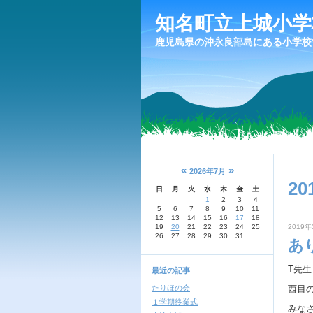
知名町立上城小学
鹿児島県の沖永良部島にある小学校
«
»
2026年7月
20
日
月
火
水
木
金
土
1
2
3
4
5
6
7
8
9
10
11
12
13
14
15
16
17
18
19
20
21
22
23
24
25
2019年
26
27
28
29
30
31
あ
T先
最近の記事
たりほの会
西目
１学期終業式
みな