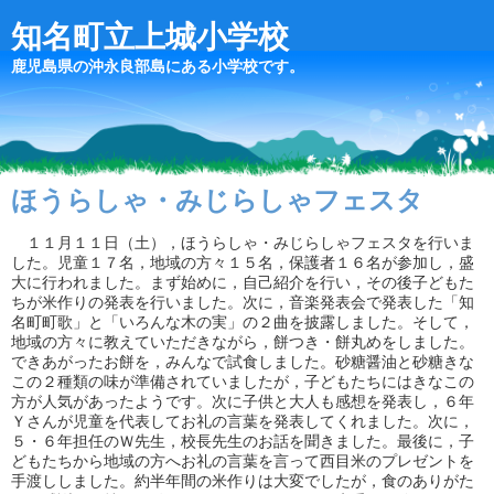
知名町立上城小学校
鹿児島県の沖永良部島にある小学校です。
ほうらしゃ・みじらしゃフェスタ
１１月１１日（土），ほうらしゃ・みじらしゃフェスタを行いま
した。児童１７名，地域の方々１５名，保護者１６名が参加し，盛
大に行われました。まず始めに，自己紹介を行い，その後子どもた
ちが米作りの発表を行いました。次に，音楽発表会で発表した「知
名町町歌」と「いろんな木の実」の２曲を披露しました。そして，
地域の方々に教えていただきながら，餅つき・餅丸めをしました。
できあがったお餅を，みんなで試食しました。砂糖醤油と砂糖きな
この２種類の味が準備されていましたが，子どもたちにはきなこの
方が人気があったようです。次に子供と大人も感想を発表し，６年
Ｙさんが児童を代表してお礼の言葉を発表してくれました。次に，
５・６年担任のＷ先生，校長先生のお話を聞きました。最後に，子
どもたちから地域の方へお礼の言葉を言って西目米のプレゼントを
手渡ししました。約半年間の米作りは大変でしたが，食のありがた