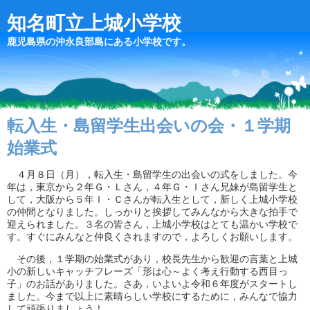
知名町立上城小学校
鹿児島県の沖永良部島にある小学校です。
転入生・島留学生出会いの会・１学期
始業式
４月８日（月），転入生・島留学生の出会いの式をしました。今
年は，東京から２年Ｇ・Ｌさん，４年Ｇ・Ｉさん兄妹が島留学生と
して，大阪から５年Ｉ・Ｃさんが転入生として，新しく上城小学校
の仲間となりました。しっかりと挨拶してみんなから大きな拍手で
迎えられました。３名の皆さん，上城小学校はとても温かい学校で
す。すぐにみんなと仲良くされますので，よろしくお願いします。
その後，１学期の始業式があり，校長先生から歓迎の言葉と上城
小の新しいキャッチフレーズ「形は心～よく考え行動する西目っ
子」のお話がありました。さあ，いよいよ令和６年度がスタートし
ました。今まで以上に素晴らしい学校にするために，みんなで協力
して頑張りましょう！