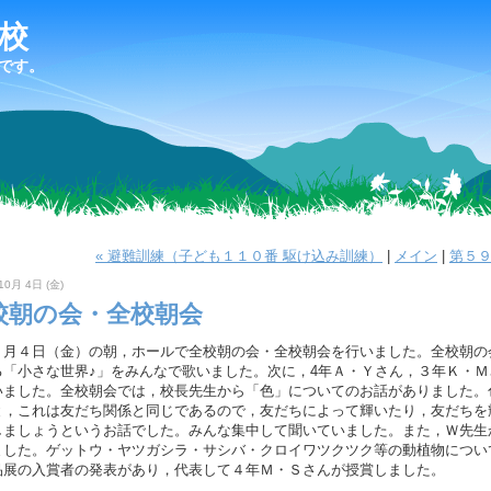
校
です。
« 避難訓練（子ども１１０番 駆け込み訓練）
|
メイン
|
第５９
10月 4日 (金)
校朝の会・全校朝会
月４日（金）の朝，ホールで全校朝の会・全校朝会を行いました。全校朝の
る「小さな世界♪」をみんなで歌いました。次に，4年Ａ・Ｙさん，３年Ｋ・
いました。全校朝会では，校長先生から「色」についてのお話がありました。
と，これは友だち関係と同じであるので，友だちによって輝いたり，友だちを
しましょうというお話でした。みんな集中して聞いていました。また，Ｗ先生
ました。ゲットウ・ヤツガシラ・サシバ・クロイワツクツク等の動植物につい
品展の入賞者の発表があり，代表して４年Ｍ・Ｓさんが授賞しました。