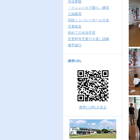
水泳参観
「イシシハカマ踊り」練習
三線練習
四校ミニバレーボール大会
児童総会
初めての水泳学習
災害時等児童引き渡し訓練
修学旅行
携帯URL
携帯にURLを送る