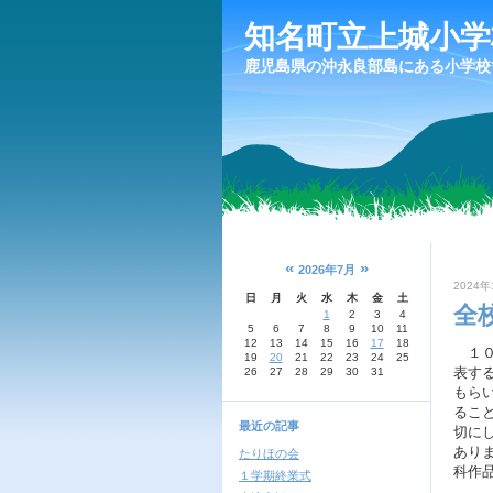
知名町立上城小学
鹿児島県の沖永良部島にある小学校
«
»
2026年7月
2024年
日
月
火
水
木
金
土
全
1
2
3
4
5
6
7
8
9
10
11
12
13
14
15
16
17
18
１０
19
20
21
22
23
24
25
表す
26
27
28
29
30
31
もら
るこ
最近の記事
切に
あり
たりほの会
科作
１学期終業式