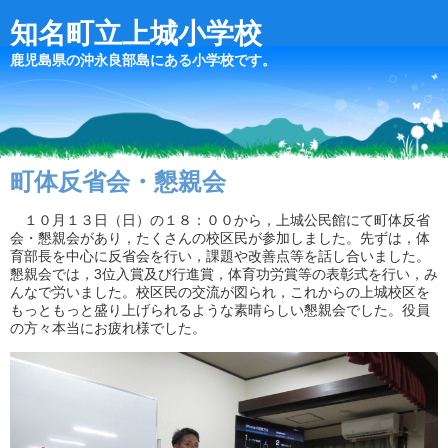
知名町立上城小学校
鹿児島県の沖永良部島にある小学校です。
町体反省会・懇親会
１０月１３日（日）の１８：００から，上城公民館にて町体反省
会・懇親会があり，たくさんの校区民が参加しました。先ずは，体
育部長を中心に反省会を行い，課題や改善点等を話し合いました。
懇親会では，3位入賞及び行進賞，体育功労賞等の表彰式を行い，み
んなで労いました。校区民の交流が図られ，これからの上城校区を
もっともっと盛り上げられるような素晴らしい懇親会でした。役員
の方々本当にお疲れ様でした。